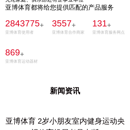
亚博体育都将给您提供匹配的产品服务
2843775
3557
131
+
+
+
亚博体育使用者
亚博体育合作商家
亚博体育服务网点
869
+
亚博体育运动器材
新闻资讯
亚博体育 2岁小朋友室内健身运动央