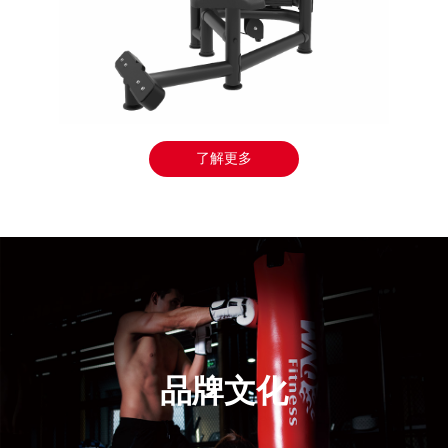
了解更多
品牌文化