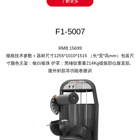
了解更多
F1-5007
RMB 15699
规格技术参数＋器材尺寸1255*1010*1515 （长*宽*高mm）包装尺
寸颜色主架：银白银珠 护罩：黑锤纹重量214Kg锻炼部位腹直肌、
腹外斜肌等功能卷腹训